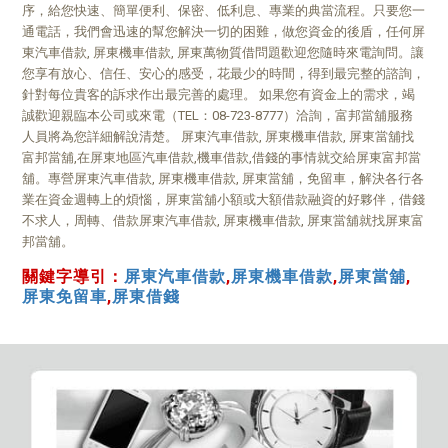
序，給您快速、簡單便利、保密、低利息、專業的典當流程。只要您一
通電話，我們會迅速的幫您解決一切的困難，做您資金的後盾，任何屏
東汽車借款, 屏東機車借款, 屏東萬物質借問題歡迎您隨時來電詢問。讓
您享有放心、信任、安心的感受，花最少的時間，得到最完整的諮詢，
針對每位貴客的訴求作出最完善的處理。 如果您有資金上的需求，竭
誠歡迎親臨本公司或來電（TEL：08-723-8777）洽詢，富邦當舖服務
人員將為您詳細解說清楚。 屏東汽車借款, 屏東機車借款, 屏東當舖找
富邦當舖,在屏東地區汽車借款,機車借款,借錢的事情就交給屏東富邦當
舖。專營屏東汽車借款, 屏東機車借款, 屏東當舖，免留車，解決各行各
業在資金週轉上的煩惱，屏東當舖小額或大額借款融資的好夥伴，借錢
不求人，周轉、借款屏東汽車借款, 屏東機車借款, 屏東當舖就找屏東富
邦當舖。
關鍵字導引：
屏東汽車借款
,
屏東機車借款
,
屏東當舖
,
屏東免留車
,
屏東借錢