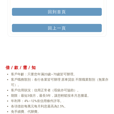
回到首頁
回上一頁
借 / 款 / 需 / 知
客戶年齡：只要您年滿20歲~70歲皆可辦理。
客戶職務類別：各行各業皆可辦理 原車貸款 不限職業類別（無業亦
可）。
客戶信用狀況：信用正常者（瑕疵亦可協助）。
期限：最短3個月，最長5年，讓您輕鬆按本月息攤還。
年利率：4%~12%依信用條件評等。.
各項借款每萬元每月利息最高為2.5%。
免手續費、代辦費。