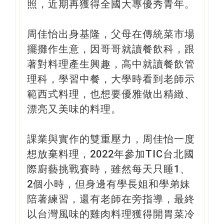
照，近期再獲得全國大專優秀青年。
周佳怡出身基隆，父母在傳統菜市場
擺攤作生意，因哥哥就讀餐飲科，跟
著對料理產生興趣，高中就讀餐飲管
理科，學習中餐，大學時看到老師示
範西式料理，也想要優雅做出精緻、
漂亮又美味的料理。
課業與實作的雙重壓力，周佳怡一度
想放棄料理，2022年參加TIC台北國
際廚藝挑戰賽時，雖然每天只睡1、
2個小時，但身邊有學長姐和學弟妹
陪著練習，還有老師在旁指導，最終
以台灣風味的雞肉料理獲得開胃菜冷