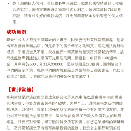
為了您的個人信用，請您務必準時繳款，如果您未按時繳款，依據
合約規定，會依當期未繳金額加計遲延利息，超過繳款日7日就會
註記，請養成良好的繳款習慣，以免加罰滯納金及影響您的個人信
用。
成功範例:
陳先生和太太都是主管階級的上班族，因夫妻倆對首飾皆有興趣，想要
出來自營首飾精品店，但是名下的房子年初才剛轉貸，短期無法再辦理
增貸，手邊資金又不足，就在他們一籌莫展時發現富邦當舖的傳單，詢
問後服務專員建議夫妻倆可先辦理民間二胎借款，申請到10萬週轉
金，月利息$2500，年利息$30000，還款期限最短3個月，順利解決了
他們的資金問題，現在他們的首飾精品店營業額每日都破萬元，也如期
歸還這10萬元，在此也恭喜他們夫婦倆創業成功！
【富邦當舖】
富邦當舖是經過政府立案成立的合法屏東汽車借款,屏東機車借款,屏東
合法當舖，位於屏東市民生路163號，客戶至上、誠信服務為我們的經
營理念，以保密、專業且積極的態度來服務每一位有困境的朋友們。本
公司遵守相關法規嚴謹奉行，這些法規 保障了放款人與借款人的所有
權益。只要找對管道，即可順利解決所有困境，在您急須週轉的關鍵時
刻，富邦當舖讓您享有最專業最親切的服務，替您省去銀行繁瑣的程